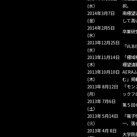
(水）
択。
2014年3月7日
南極望
(金）
して高
2014年2月5日
卒業研
(水）
2013年12月25日
「VL
(水）
2013年11月14日
「極域
(木）
極望遠
2013年10月10日
AER
(木）
む」掲
2013年 8月12日
「モン
(月）
ックフ
2013年 7月6日
第５回
(土）
2013年 5月14日
「電子
(火）
一、落
2013年 4月 8日
大学院