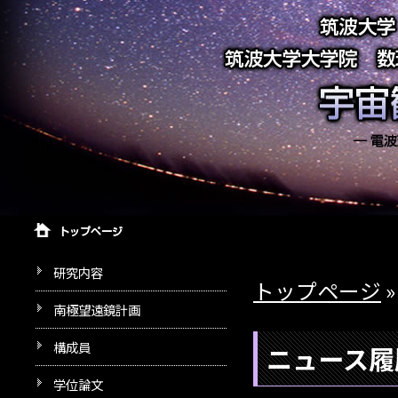
研究内容
トップページ
南極望遠鏡計画
構成員
ニュース履
学位論文