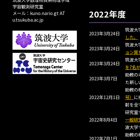
宇宙観測研究室
2022年度
メール：kuno.nario.gt AT
u.tsukuba.ac.jp
筑波大
2023年3月24日
した。
筑波大
2023年3月24日
ョン賞
筑波大
2023年3月24日
を7名
助教の
2023年3月7日
た新し
助教の
2022年12月1日
号）
に
射を全
研究室
2022年8月4日
一般研
波大学
助教の
2022年7月1日